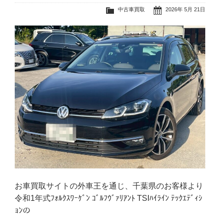
中古車買取
2026年 5月 21日
お車買取サイトの外車王を通じ、千葉県のお客様より
令和1年式ﾌｫﾙｸｽﾜｰｹﾞﾝ ｺﾞﾙﾌｳﾞｧﾘｱﾝﾄ TSIﾊｲﾗｲﾝ ﾃｯｸｴﾃﾞｨｼ
ｮﾝの