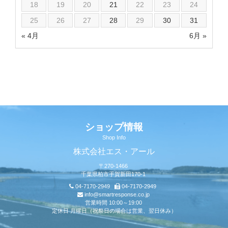
18
19
20
21
22
23
24
25
26
27
28
29
30
31
« 4月
6月 »
ショップ情報
Shop Info
株式会社エス・アール
〒270-1466
千葉県柏市手賀新田170-1
04-7170-2949
04-7170-2949
info@smartresponse.co.jp
営業時間 10:00～19:00
定休日 月曜日（祝祭日の場合は営業、翌日休み）