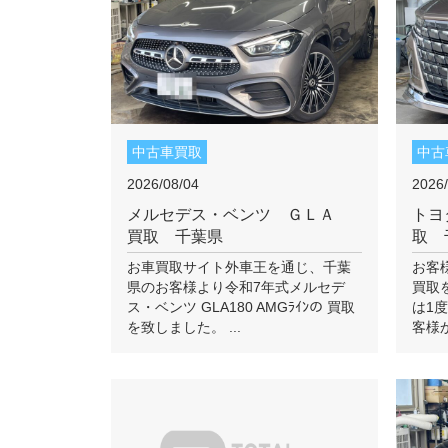
中古車買取
中古
2026/08/04
2026/
メルセデス・ベンツ ＧＬＡ
トヨ
買取 千葉県
取 
お車買取サイト外車王を通じ、千葉
お客
県のお客様より令和7年式メルセデ
買取
ス・ベンツ GLA180 AMGﾗｲﾝの 買取
は1
を致しました。 ...
客様か