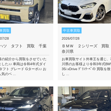
車買取
中古車買取
07/28
2026/07/28
ハツ タフト 買取 千葉
ＢＭＷ ２シリーズ 買取
奈川県
様の紹介から買取をさせていた
お車買取サイト外車王を通じ、
ました♪♪ 車両は令和4年式ダイ
川県のお客様より令和3年式BMW
タフト グレード Gターボ♪♪ お
35i xDrive ｸﾞﾗﾝｸｰﾍﾟの 買取
気のベ ...
し ...