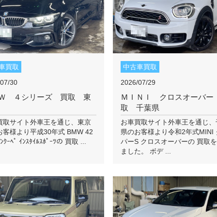
車買取
中古車買取
07/30
2026/07/29
Ｗ ４シリーズ 買取 東
ＭＩＮＩ クロスオーバー
取 千葉県
買取サイト外車王を通じ、東京
お車買取サイト外車王を通じ、
客様より平成30年式 BMW 42
県のお客様より令和2年式MINI
ﾗﾝｸｰﾍﾟ ｲﾝｽﾀｲﾙｽﾎﾟｰﾂの 買取 ...
パーS クロスオーバーの 買取
ました。 ボデ ...