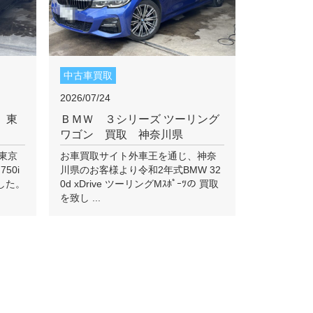
中古車買取
2026/07/24
 東
ＢＭＷ ３シリーズ ツーリング
ワゴン 買取 神奈川県
東京
お車買取サイト外車王を通じ、神奈
50i
川県のお客様より令和2年式BMW 32
ました。
0d xDrive ツーリングMｽﾎﾟｰﾂの 買取
を致し ...