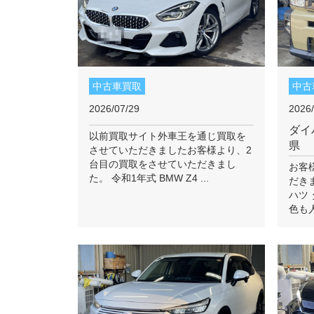
中古車買取
中古
2026/07/29
2026/
ダイ
以前買取サイト外車王を通じ買取を
県
させていただきましたお客様より、2
台目の買取をさせていただきまし
お客
た。 令和1年式 BMW Z4 ...
だき
ハツ 
色も人