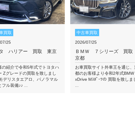
車買取
中古車買取
07/25
2026/07/25
タ ハリアー 買取 東京
ＢＭＷ ７シリーズ 買取
京都
様の紹介で令和5年式でトヨタハ
お車買取サイト外車王を通じ、
ー Zグレードの買取を致しまし
都のお客様より令和2年式BMW 7
♪ モデリスタエアロ、パノラマル
xDrive Mｽﾎﾟｰﾂの 買取を致し
フル装備♪♪ ...
...