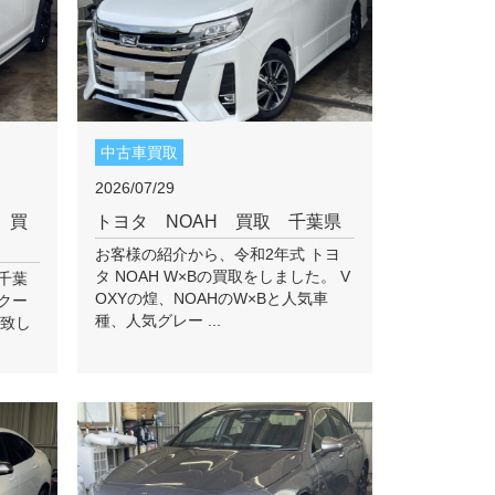
中古車買取
2026/07/29
 買
トヨタ NOAH 買取 千葉県
お客様の紹介から、令和2年式 トヨ
タ NOAH W×Bの買取をしました。 V
千葉
OXYの煌、NOAHのW×Bと人気車
 クー
種、人気グレー ...
を致し