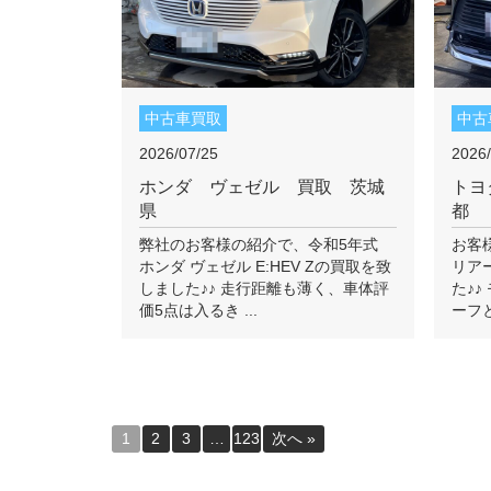
中古車買取
中古
2026/07/25
2026/
ホンダ ヴェゼル 買取 茨城
トヨ
県
都
弊社のお客様の紹介で、令和5年式
お客
ホンダ ヴェゼル E:HEV Zの買取を致
リア
しました♪♪ 走行距離も薄く、車体評
た♪
価5点は入るき ...
ーフと
1
2
3
…
123
次へ »