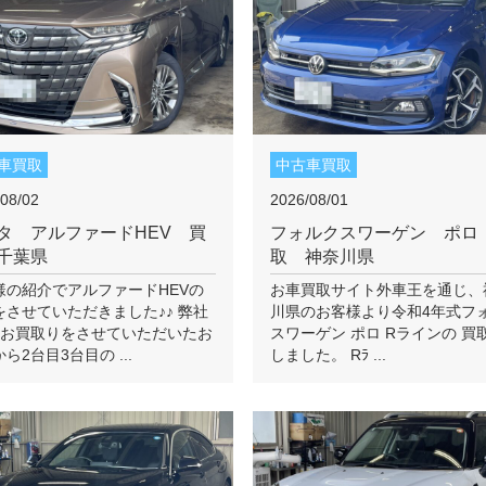
車買取
中古車買取
08/02
2026/08/01
タ アルファードHEV 買
フォルクスワーゲン ポロ
千葉県
取 神奈川県
様の紹介でアルファードHEVの
お車買取サイト外車王を通じ、
をさせていただきました♪♪ 弊社
川県のお客様より令和4年式フ
度お買取りをさせていただいたお
スワーゲン ポロ Rラインの 買
ら2台目3台目の ...
しました。 Rﾗ ...