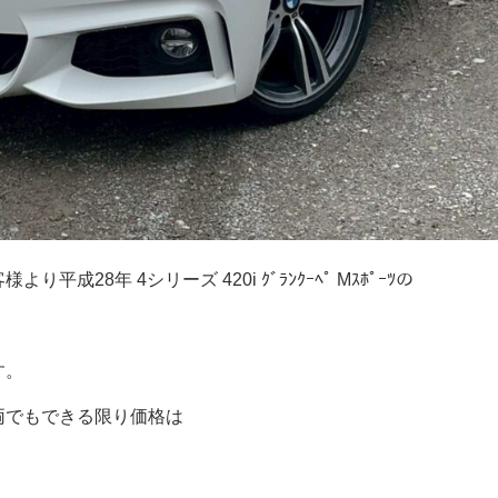
28年 4シリーズ 420i ｸﾞﾗﾝｸｰﾍﾟ Mｽﾎﾟｰﾂの
す。
両でもできる限り価格は