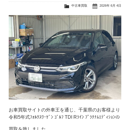
中古車買取
2026年 6月 4日
お車買取サイトの外車王を通じ、千葉県のお客様より
令和5年式ﾌｫﾙｸｽﾜｰｹﾞﾝ ｺﾞﾙﾌ TDI Rﾗｲﾝ ﾌﾟﾗﾁﾅﾑｴﾃﾞｨｼｮﾝの
買取を致しました。