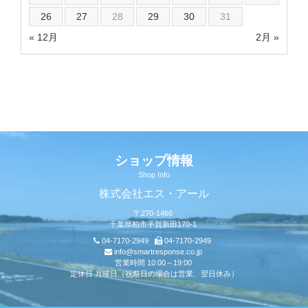
26
27
28
29
30
31
« 12月
2月 »
ショップ情報
Shop Info
株式会社エス・アール
〒270-1466
千葉県柏市手賀新田170-1
04-7170-2949
04-7170-2949
info@smartresponse.co.jp
営業時間 10:00～19:00
定休日 月曜日（祝祭日の場合は営業、翌日休み）