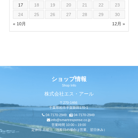
17
18
19
20
21
22
23
24
25
26
27
28
29
30
« 10月
12月 »
ショップ情報
Shop Info
株式会社エス・アール
〒270-1466
千葉県柏市手賀新田170-1
04-7170-2949
04-7170-2949
info@smartresponse.co.jp
営業時間 10:00～19:00
定休日 月曜日（祝祭日の場合は営業、翌日休み）