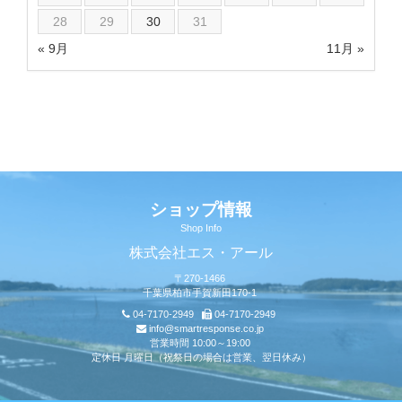
28
29
30
31
« 9月
11月 »
ショップ情報
Shop Info
株式会社エス・アール
〒270-1466
千葉県柏市手賀新田170-1
04-7170-2949
04-7170-2949
info@smartresponse.co.jp
営業時間 10:00～19:00
定休日 月曜日（祝祭日の場合は営業、翌日休み）