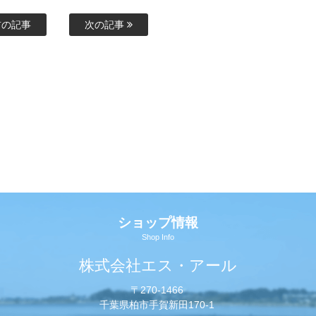
の記事
次の記事
ショップ情報
Shop Info
株式会社エス・アール
〒270-1466
千葉県柏市手賀新田170-1