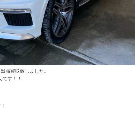
3を出張買取致しました。
んです！！
！
す！